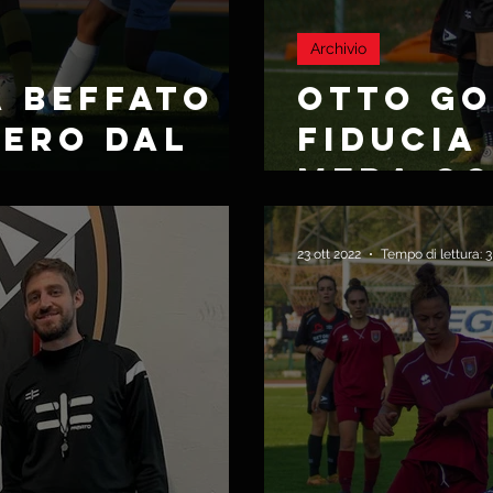
Archivio
A BEFFATO
OTTO GO
PERO DAL
FIDUCIA
MEDA CO
PLANU
23 ott 2022
Tempo di lettura: 