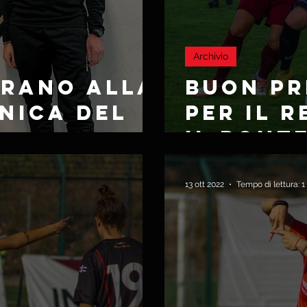
Archivio
URANO ALLA
BUON PR
NICA DEL
PER IL 
A
IL PONT
CONQUIS
PUNTI
13 ott 2022
Tempo di lettura: 1