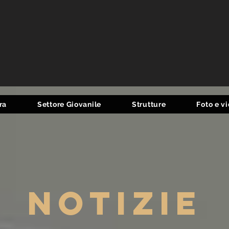
ra
Settore Giovanile
Strutture
Foto e v
notizie