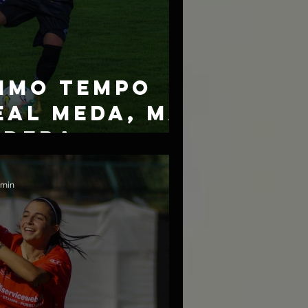
IMO TEMPO
REAL MEDA, MA
EDERA
TA I TRE
 min