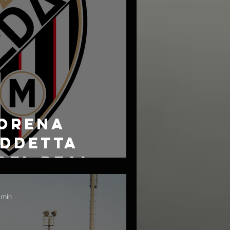
MORENA
ADDETTA
DEL REAL
1 min