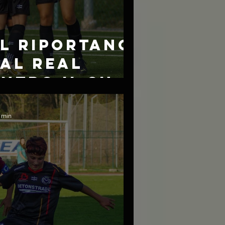
L RIPORTANO
 AL REAL
NTRO IL SU
3 min