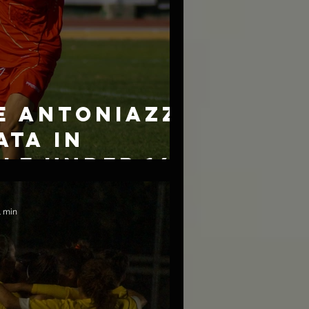
E ANTONIAZZI
TA IN
LE UNDER 16
1 min