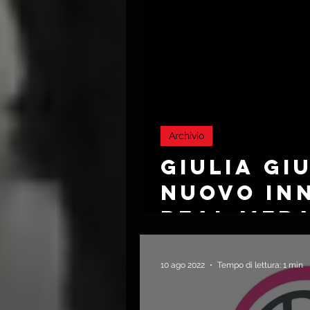
Archivio
GIULIA GI
NUOVO IN
REAL MED
10 ago 2022
Tempo di lettura: 1 min