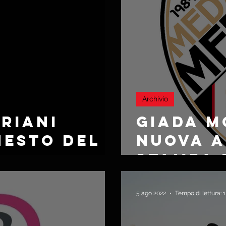
Archivio
URIANI
GIADA 
NESTO DEL
NUOVA 
A
STAMPA 
MEDA
5 ago 2022
Tempo di lettura: 