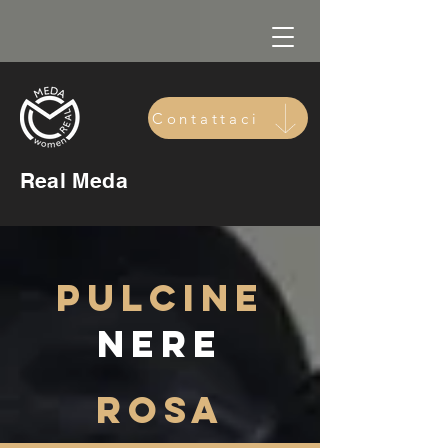
Contattaci
Real Meda
Pulcine
Nere
Rosa