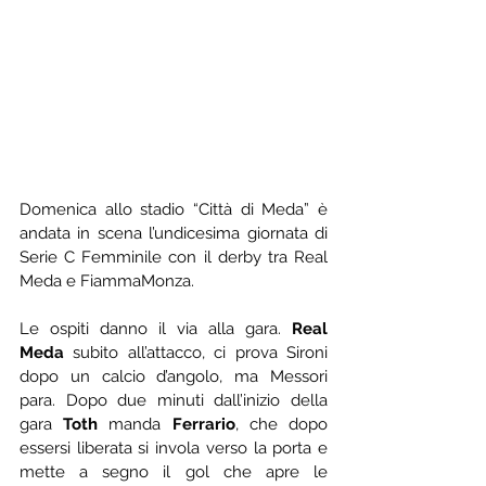
Domenica allo stadio “Città di Meda” è 
andata in scena l’undicesima giornata di 
Serie C Femminile con il derby tra Real 
Meda e FiammaMonza.
Le ospiti danno il via alla gara. 
Real 
Meda
 subito all’attacco, ci prova Sironi 
dopo un calcio d’angolo, ma Messori 
para. Dopo due minuti dall’inizio della 
gara 
Toth
 manda 
Ferrario
, che dopo 
essersi liberata si invola verso la porta e 
mette a segno il gol che apre le 