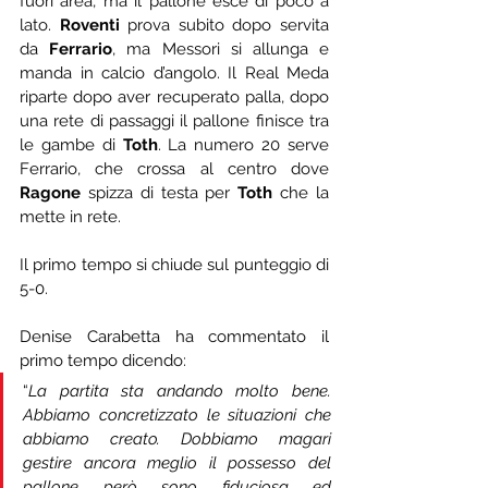
fuori area, ma il pallone esce di poco a 
lato. 
Roventi
 prova subito dopo servita 
da 
Ferrario
, ma Messori si allunga e 
manda in calcio d’angolo. Il Real Meda 
riparte dopo aver recuperato palla, dopo 
una rete di passaggi il pallone finisce tra 
le gambe di 
Toth
. La numero 20 serve 
Ferrario, che crossa al centro dove 
Ragone
 spizza di testa per 
Toth
 che la 
mette in rete.
Il primo tempo si chiude sul punteggio di 
5-0.
Denise Carabetta ha commentato il 
primo tempo dicendo: 
“
La partita sta andando molto bene. 
Abbiamo concretizzato le situazioni che 
abbiamo creato. Dobbiamo magari 
gestire ancora meglio il possesso del 
pallone però sono fiduciosa ed 