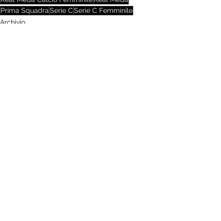
Prima Squadra
Serie C
Serie C Femminile
Archivio
Mostra tutti
Post recenti