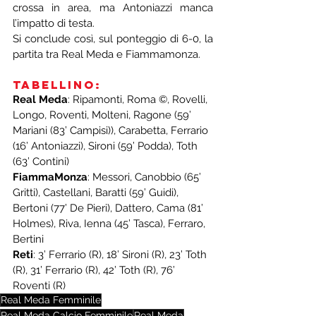
crossa in area, ma Antoniazzi manca 
l’impatto di testa.
Si conclude così, sul ponteggio di 6-0, la 
partita tra Real Meda e Fiammamonza.
Tabellino: 
Real Meda
: Ripamonti, Roma ©, Rovelli, 
Longo, Roventi, Molteni, Ragone (59’ 
Mariani (83’ Campisi)), Carabetta, Ferrario 
(16’ Antoniazzi), Sironi (59’ Podda), Toth 
(63’ Contini)
FiammaMonza
: Messori, Canobbio (65’ 
Gritti), Castellani, Baratti (59’ Guidi), 
Bertoni (77’ De Pieri), Dattero, Cama (81’ 
Holmes), Riva, Ienna (45’ Tasca), Ferraro, 
Bertini 
Reti
: 3’ Ferrario (R), 18’ Sironi (R), 23’ Toth 
(R), 31’ Ferrario (R), 42’ Toth (R), 76’ 
Roventi (R)
Real Meda Femminile
Real Meda Calcio Femminile
Real Meda