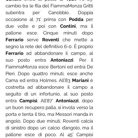
cambio tra le fila del FiammaMonza Gritti 
subentra per Canobbio. Doppia 
occasione al 71’ prima con 
Podda
 per 
due volte e poi con 
Contini
, ma il 
pallone esce. Cinque minuti dopo 
Ferrario
 serve 
Roventi
 che mette a 
segno la rete del definitivo 6-0. È proprio 
Ferrario 
ad abbandonare il campo, al 
suo posto entra 
Antoniazzi
. Per il 
FiammaMonza esce Bertoni ed entra De 
Pieri. Dopo quattro minuti, esce anche 
Cama ed entra Holmes. All’83 
Mariani
 è 
costretta ad abbandonare il campo a 
seguito di un infortunio, al suo posto 
entra 
Campisi
. All’87’ 
Antoniazzi
, dopo 
un buon recupero palla, si invola verso la 
porta e tenta il tiro, ma Messori manda in 
angolo. Dopo due minuti, Roventi calcia 
di sinistro dopo un calcio d’angolo, ma il 
pallone esce di poco. Al 45’ Campisi 