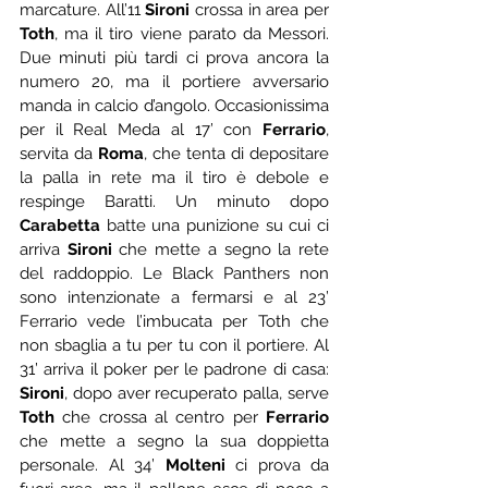
marcature. All’11 
Sironi
 crossa in area per 
Toth
, ma il tiro viene parato da Messori. 
Due minuti più tardi ci prova ancora la 
numero 20, ma il portiere avversario 
manda in calcio d’angolo. Occasionissima 
per il Real Meda al 17’ con 
Ferrario
, 
servita da 
Roma
, che tenta di depositare 
la palla in rete ma il tiro è debole e 
respinge Baratti. Un minuto dopo 
Carabetta
 batte una punizione su cui ci 
arriva 
Sironi
 che mette a segno la rete 
del raddoppio. Le Black Panthers non 
sono intenzionate a fermarsi e al 23’ 
Ferrario vede l’imbucata per Toth che 
non sbaglia a tu per tu con il portiere. Al 
31’ arriva il poker per le padrone di casa: 
Sironi
, dopo aver recuperato palla, serve 
Toth
 che crossa al centro per 
Ferrario
che mette a segno la sua doppietta 
personale. Al 34’ 
Molteni
 ci prova da 