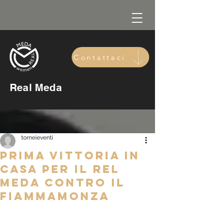
Contattaci
Real Meda
torneieventi
PRIMA VITTORIA IN
CASA PER IL REL
MEDA CONTRO IL
FIAMMAMONZA