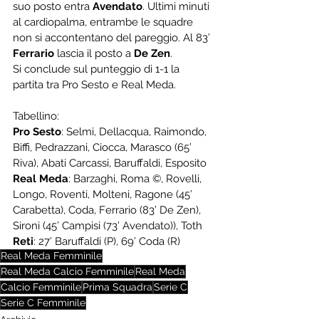
suo posto entra 
Avendato
. Ultimi minuti 
al cardiopalma, entrambe le squadre 
non si accontentano del pareggio. Al 83’ 
Ferrario
 lascia il posto a 
De Zen
. 
Si conclude sul punteggio di 1-1 la 
partita tra Pro Sesto e Real Meda. 
Tabellino:
Pro Sesto
: Selmi, Dellacqua, Raimondo, 
Biffi, Pedrazzani, Ciocca, Marasco (65’ 
Riva), Abati Carcassi, Baruffaldi, Esposito 
Real Meda
: Barzaghi, Roma ©, Rovelli, 
Longo, Roventi, Molteni, Ragone (45’ 
Carabetta), Coda, Ferrario (83’ De Zen), 
Sironi (45’ Campisi (73’ Avendato)), Toth 
Reti
: 27’ Baruffaldi (P), 69’ Coda (R)
Real Meda Femminile
Real Meda Calcio Femminile
Real Meda
Calcio Femminile
Prima Squadra
Serie C
Serie C Femminile