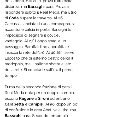
della porta. Biffi al 21’ prova il tiro dalla 
distanza, ma 
Barzaghi
 para. Prova a 
rispondere subito il Real Meda, ma il tiro 
di 
Coda
 supera la traversa. Al 26’ 
Carcassa, lanciata da una compagna, si 
accentra e calcia in porta. Barzaghi le 
impedisce di segnare il gol del 
vantaggio. Al 27’ Longo sbaglia un 
passaggio, Baruffaldi ne approfitta e 
insacca la rete dell’1-0. Al 40’ Biffi serve 
Esposito che di esterno destro cerca il 
raddoppio, ma il pallone sbatte a lato 
della rete. Si conclude sull’1-0 il primo 
tempo.
Prima della seconda frazione di gara il 
Real Meda opta per un doppio cambio, 
escono 
Ragone
 e 
Sironi
 ed entrano 
Carabetta
 e 
Campisi
. Al 50’ dopo un po’ 
di confusione in area Abati va al tiro, ma 
Barzaghi
 para. Secondo tempo più 