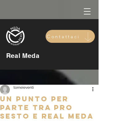
Contattaci
Real Meda
torneieventi
UN PUNTO PER
PARTE TRA PRO
SESTO E REAL MEDA