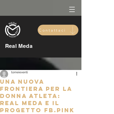
Contattaci
Real Meda
torneieventi
Una nuova
frontiera per la
donna atleta:
Real Meda e il
progetto FB.PInk