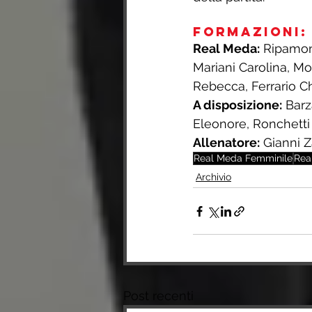
Formazioni:
Real Meda:
 Ripamont
Mariani Carolina, Mo
Rebecca, Ferrario Ch
A disposizione:
 Barz
Eleonore, Ronchetti 
Allenatore:
 Gianni Z
Real Meda Femminile
Rea
Archivio
Post recenti