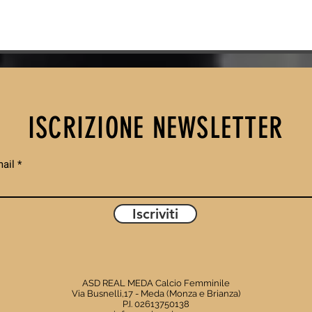
IL REAL MEDA
IL
TRAVOLGE IL
DE
SEDRIANO 5-0 E
UN
CONTINUA A
CO
BRILLARE IN
0 
ISCRIZIONE NEWSLETTER
CAMPIONATO
BL
PI
NE
ail
CA
Iscriviti
ASD REAL MEDA Calcio Femminile
Via Busnelli,17 - Meda (Monza e Brianza)
P.I. 02613750138