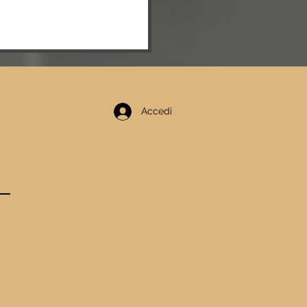
 REAL MEDA
BUTTA CON
NVINCENTE 3-
CONTRO IL
Accedi
UES
ETRASANTA
LLA PRIMA DI
MPIONATO