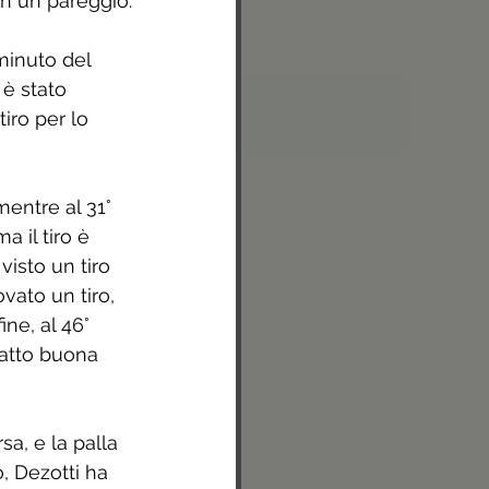
on un pareggio.
minuto del 
è stato 
iro per lo 
mentre al 31° 
 il tiro è 
visto un tiro 
vato un tiro, 
ne, al 46° 
fatto buona 
sa, e la palla 
o, Dezotti ha 