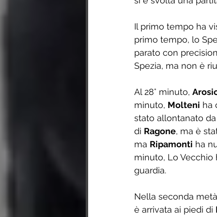
si è svolta una part
Il primo tempo ha vi
primo tempo, lo Spez
parato con precisio
Spezia, ma non è rius
Al 28° minuto, 
Arosi
minuto, 
Molteni
 ha 
stato allontanato da
di 
Ragone
, ma è sta
ma 
Ripamonti
 ha nu
minuto, Lo Vecchio h
guardia.
Nella seconda metà d
è arrivata ai piedi di 