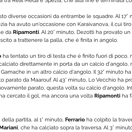
ita tra Real Meda e Spezia, che alla fine è terminata c
sto diverse occasioni da entrambe le squadre. Al 17° 
ia ha avuto un'occasione con Karaivanova, il cui tiro 
ne da 
Ripamonti
. Al 20° minuto, Dezotti ha provato un t
cito a trattenere la palla, che è finita in angolo.
o
 ha tentato un tiro di testa che è finito fuori di poco, 
calciato direttamente in porta da un calcio d'angolo, ma
 Gamache in un altro calcio d'angolo. Il 32° minuto ha 
to parato da Maarouf. Al 43° minuto, Lo Vecchio ha pro
ovamente parato, questa volta su calcio d'angolo. Infi
a cercato il gol, ma ancora una volta 
Ripamonti
 ha 
ella partita, al 1° minuto, 
Ferrario
 ha colpito la traver
Mariani
, che ha calciato sopra la traversa. Al 3° minut