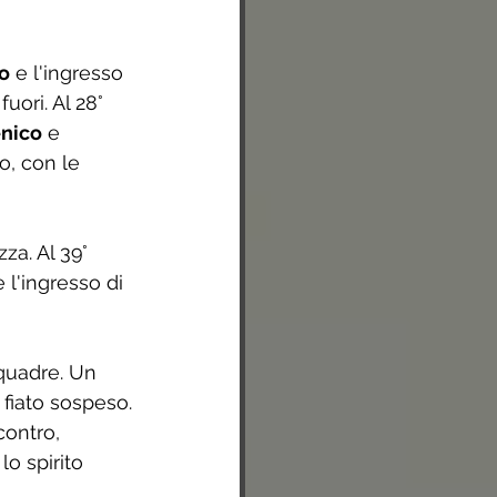
io
 e l'ingresso 
uori. Al 28° 
nico
 e 
o, con le 
za. Al 39° 
e l'ingresso di 
quadre. Un 
 fiato sospeso.
contro, 
o spirito 