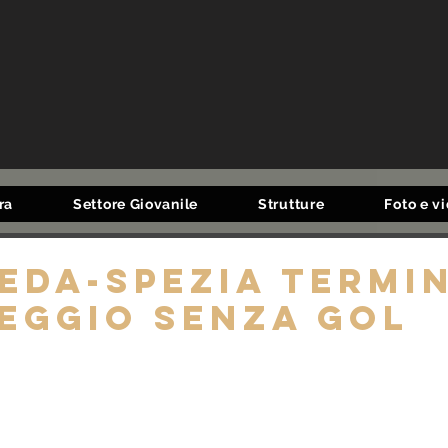
ra
Settore Giovanile
Strutture
Foto e v
eda-Spezia termin
eggio senza gol