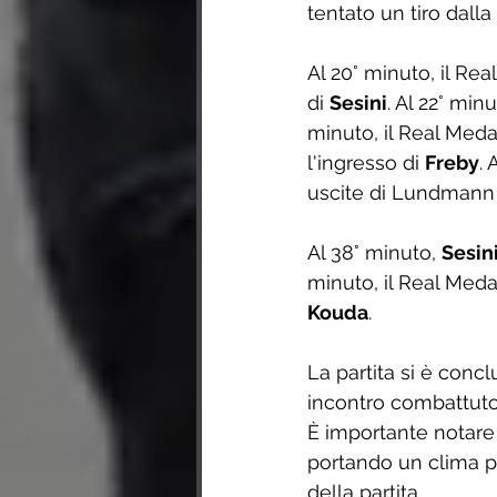
tentato un tiro dalla
Al 20° minuto, il Rea
di 
Sesini
. Al 22° min
minuto, il Real Meda 
l'ingresso di 
Freby
.
uscite di Lundmann e
Al 38° minuto, 
Sesin
minuto, il Real Meda
Kouda
.
La partita si è con
incontro combattuto 
È importante notare 
portando un clima p
della partita.