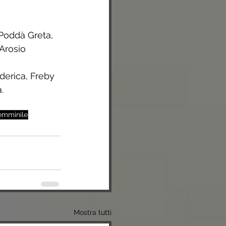
 Poddà Greta, 
Arosio 
derica, Freby 
.
emminile
Mostra tutti