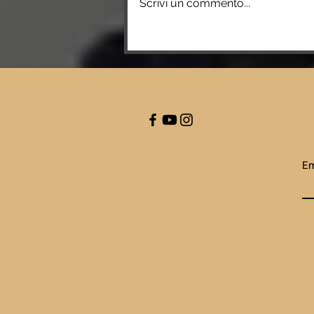
Scrivi un commento...
Zdravka
Parapunova si
unisce al Real
Meda
Em