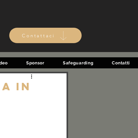
Contattaci
ideo
Sponsor
Safeguarding
Contatti
a in