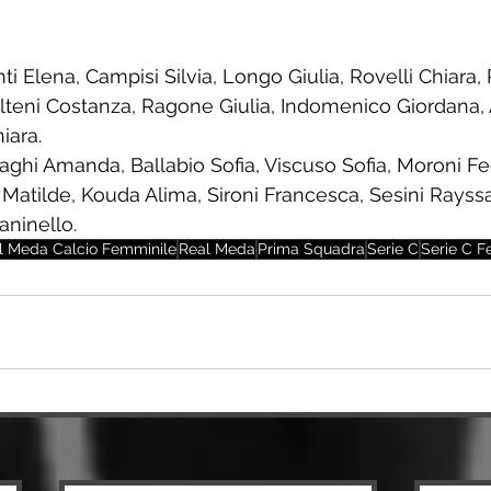
i Elena, Campisi Silvia, Longo Giulia, Rovelli Chiara,
lteni Costanza, Ragone Giulia, Indomenico Giordana, 
iara.
aghi Amanda, Ballabio Sofia, Viscuso Sofia, Moroni Fe
Matilde, Kouda Alima, Sironi Francesca, Sesini Rayssa
aninello.
l Meda Calcio Femminile
Real Meda
Prima Squadra
Serie C
Serie C F