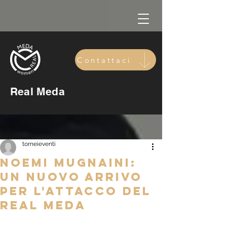
Contattaci
Real Meda
torneieventi
Noemi Mugnaini:
un nuovo arrivo
per l'attacco del
Real Meda