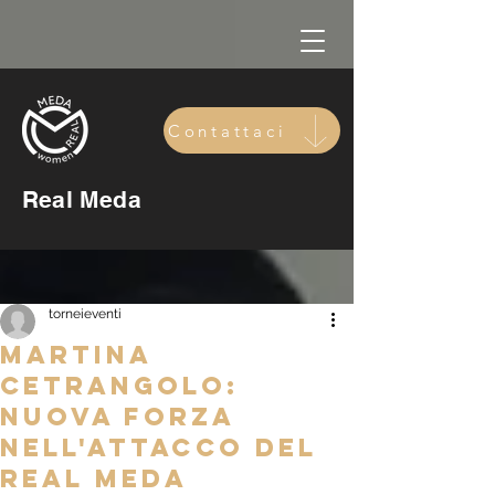
Contattaci
Real Meda
torneieventi
Martina
Cetrangolo:
Nuova Forza
nell'Attacco del
Real Meda