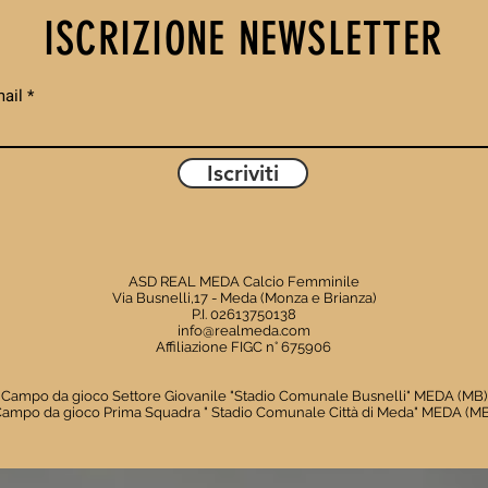
BRILLARE IN
0 
ISCRIZIONE NEWSLETTER
CAMPIONATO
BL
PI
NE
ail
CA
Iscriviti
ASD REAL MEDA Calcio Femminile
Via Busnelli,17 - Meda (Monza e Brianza)
P.I. 02613750138
info@realmeda.com
Affiliazione FIGC n° 675906
Campo da gioco Settore Giovanile "Stadio Comunale Busnelli" MEDA (MB)
ampo da gioco Prima Squadra " Stadio Comunale Città di Meda" MEDA (MB