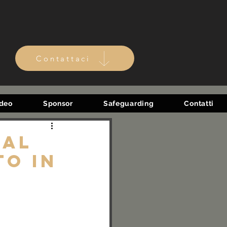
Contattaci
ideo
Sponsor
Safeguarding
Contatti
 al
to in