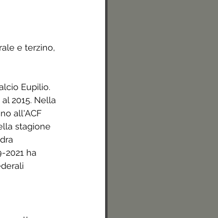
ale e terzino, 
lcio Eupilio. 
al 2015. Nella 
no all'ACF 
lla stagione 
dra 
9-2021 ha 
derali 