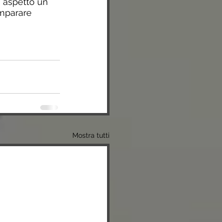
i aspetto un 
mparare 
Mostra tutti