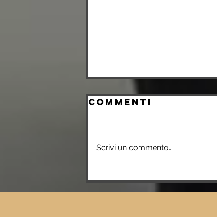
Commenti
Scrivi un commento...
Zdravka
Parapunova si
unisce al Real
Meda