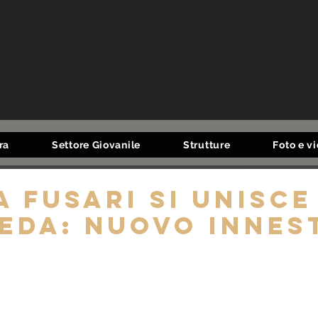
ra
Settore Giovanile
Strutture
Foto e v
a Fusari si unisce
eda: nuovo innes