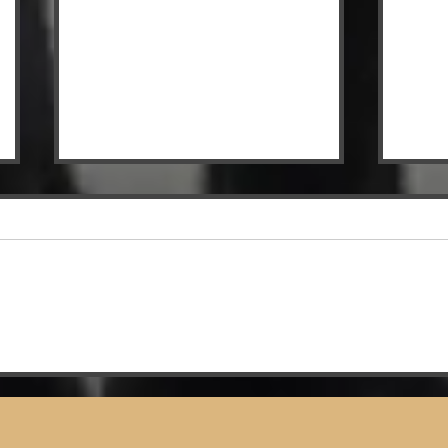
IL REAL MEDA
IL
TRAVOLGE IL
DE
SEDRIANO 5-0 E
UN
CONTINUA A
CO