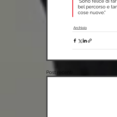
"Sono felice di fa
bel percorso e t
cose nuove."
Archivio
Post recenti