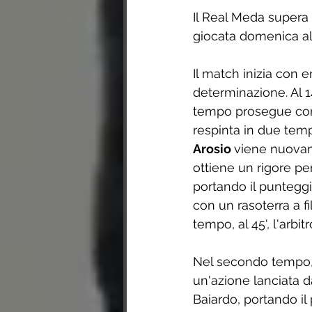
Il Real Meda supera 
giocata domenica al
Il match inizia con
determinazione. Al 14'
tempo prosegue con a
respinta in due temp
Arosio 
viene nuovame
ottiene un rigore pe
portando il punteggio
con un rasoterra a fi
tempo, al 45', l'arbi
Nel secondo tempo, i
un'azione lanciata d
Baiardo, portando il