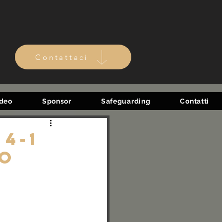
Contattaci
ideo
Sponsor
Safeguarding
Contatti
4-1
do