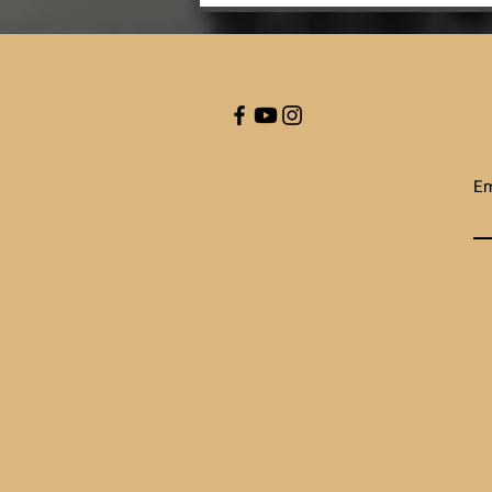
Parapunova si
unisce al Real
Meda
Em