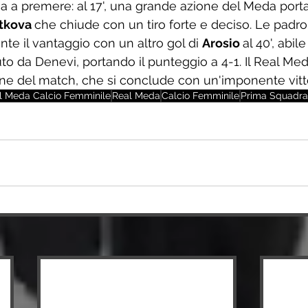
a a premere: al 17', una grande azione del Meda porta
tkova 
che chiude con un tiro forte e deciso. Le padro
nte il vantaggio con un altro gol di 
Arosio 
al 40', abil
to da Denevi, portando il punteggio a 4-1. Il Real Meda
fine del match, che si conclude con un'imponente vitto
l Meda Calcio Femminile
Real Meda
Calcio Femminile
Prima Squadra