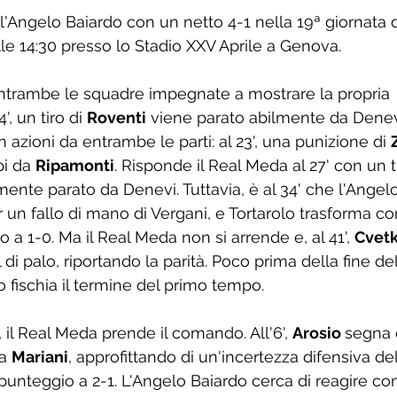
l'Angelo Baiardo con un netto 4-1 nella 19ª giornata di
le 14:30 presso lo Stadio XXV Aprile a Genova.
 entrambe le squadre impegnate a mostrare la propria 
, un tiro di 
Roventi
 viene parato abilmente da Denevi
zioni da entrambe le parti: al 23', una punizione di 
i da 
Ripamonti
. Risponde il Real Meda al 27' con un t
nte parato da Denevi. Tuttavia, è al 34' che l'Angel
r un fallo di mano di Vergani, e Tortarolo trasforma c
 a 1-0. Ma il Real Meda non si arrende e, al 41', 
Cvetk
l di palo, riportando la parità. Poco prima della fine de
tro fischia il termine del primo tempo.
l Real Meda prende il comando. All'6', 
Arosio 
segna 
a 
Mariani
, approfittando di un'incertezza difensiva de
 punteggio a 2-1. L'Angelo Baiardo cerca di reagire co