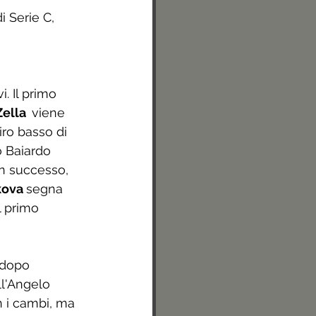
 Serie C, 
. Il primo 
Zella  
viene 
iro basso di 
o Baiardo 
on successo, 
ova 
segna 
l primo 
dopo 
ll'Angelo 
n i cambi, ma 