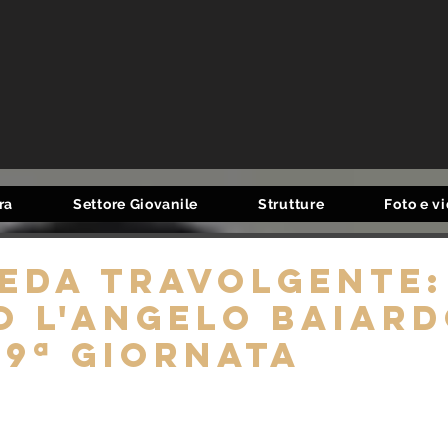
ra
Settore Giovanile
Strutture
Foto e v
eda travolgente: 
 l'Angelo Baiar
19ª giornata