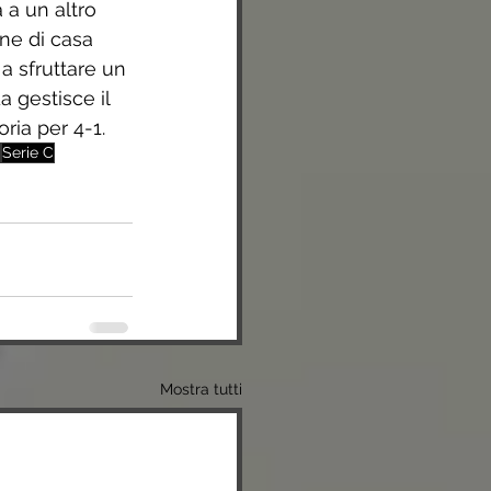
 a un altro 
ne di casa 
e a sfruttare un 
 gestisce il 
ria per 4-1.
Serie C
Mostra tutti