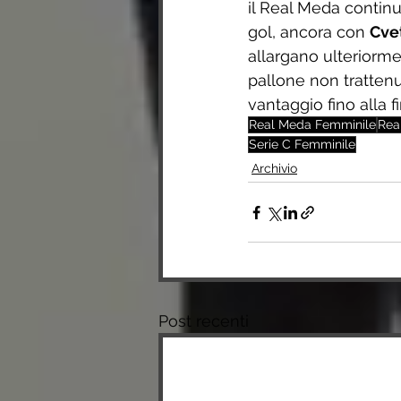
il Real Meda continu
gol, ancora con 
Cve
allargano ulteriorme
pallone non trattenu
vantaggio fino alla 
Real Meda Femminile
Rea
Serie C Femminile
Archivio
Post recenti