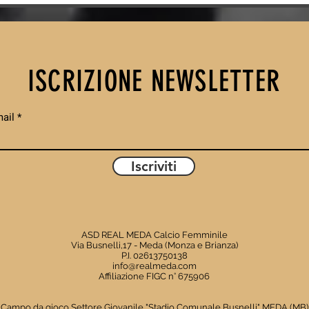
TRAVOLGE IL
DE
SEDRIANO 5-0 E
UN
CONTINUA A
CO
BRILLARE IN
0 
ISCRIZIONE NEWSLETTER
CAMPIONATO
BL
PI
NE
ail
CA
Iscriviti
ASD REAL MEDA Calcio Femminile
Via Busnelli,17 - Meda (Monza e Brianza)
P.I. 02613750138
info@realmeda.com
Affiliazione FIGC n° 675906
Campo da gioco Settore Giovanile "Stadio Comunale Busnelli" MEDA (MB)